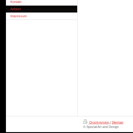
Kontakt
Anfahrt
Impressum
Druckversion
|
Sitemap
© Spezial Art and Design