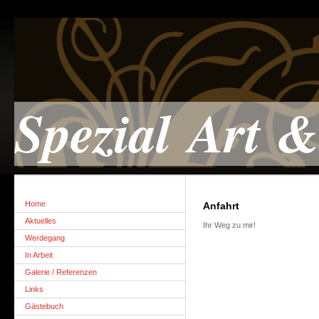
Spezial Art 
Home
Anfahrt
Aktuelles
Ihr Weg zu mir!
Werdegang
In Arbeit
Galerie / Referenzen
Links
Gästebuch