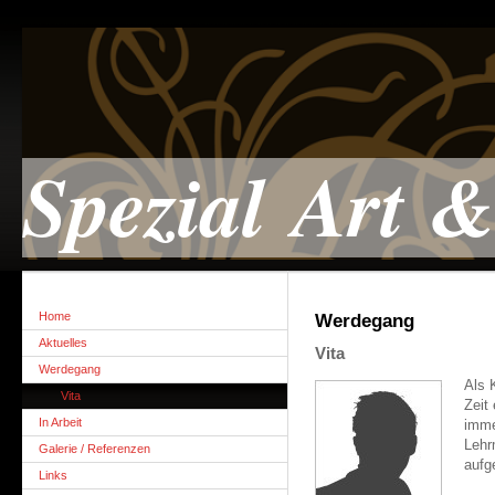
Spezial Art 
Home
Werdegang
Aktuelles
Vita
Werdegang
Als 
Vita
Zeit
In Arbeit
imme
Lehr
Galerie / Referenzen
aufg
Links