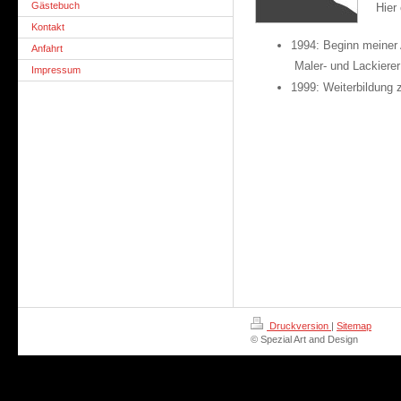
Gästebuch
Hier
Kontakt
1994: Beginn meiner
Anfahrt
Maler- und Lackierer
Impressum
1999: Weiterbildung 
Druckversion
|
Sitemap
© Spezial Art and Design